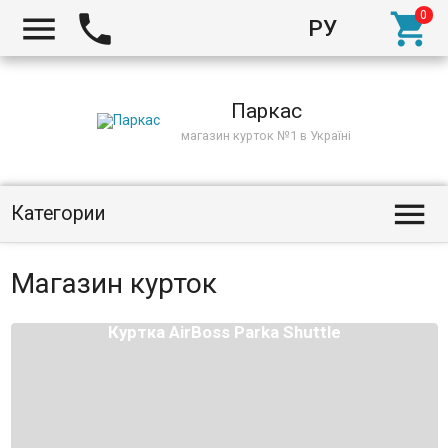



РУ
Киев
Паркас
магазин курток №1 в Україні

Категории
Магазин курток
Куртка AirBoss Parka Shuttle