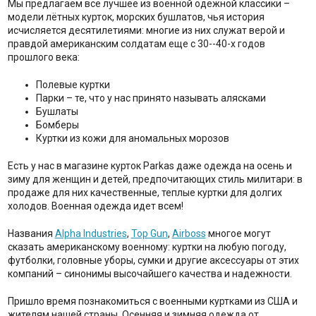
Мы предлагаем все лучшее из военной одежной классики –
модели лётных курток, морских бушлатов, чья история
исчисляется десятилетиями: многие из них служат верой и
правдой американским солдатам еще с 30--40-х годов
прошлого века:
Полевые куртки
Парки – те, что у нас принято называть алясками
Бушлаты
Бомберы
Куртки из кожи для аномальных морозов
Есть у нас в магазине курток Parkas даже одежда на осень и
зиму для женщин и детей, предпочитающих стиль милитари: в
продаже для них качественные, теплые куртки для долгих
холодов. Военная одежда идет всем!
Названия
Alpha Industries
,
Top Gun
,
Airboss
многое могут
сказать американскому военному: куртки на любую погоду,
футболки, головные уборы, сумки и другие аксессуары от этих
компаний – синонимы высочайшего качества и надежности.
Пришло время познакомиться с военными куртками из США и
жителям нашей страны. Осенняя и зимняя одежда от