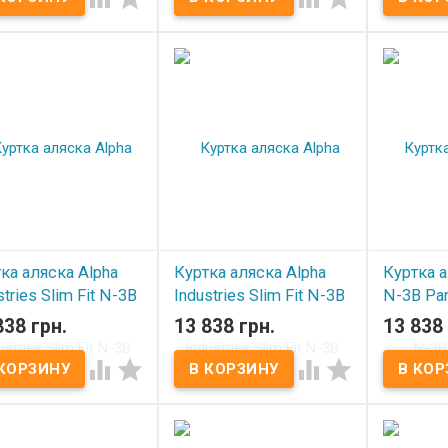
В наличии
ка аляска Alpha
Куртка аляска Alpha
Куртка а
stries Slim Fit N-3B
Industries Slim Fit N-3B
N-3B Par
a чорна
Parka чорна
Industri
838 грн.
13 838 грн.
13 838 
ck/orange w/brown
(black/black fur)
В нал




В наличии
 наличии