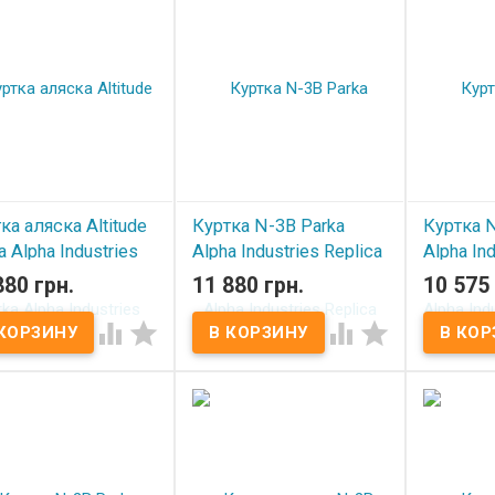
ка аляска Altitude
Куртка N-3B Parka
Куртка N
a Alpha Industries
Alpha Industries Replica
Alpha In
n
Blue
Metal
880 грн.
11 880 грн.
10 575 
 наличии
В наличии
В нал



