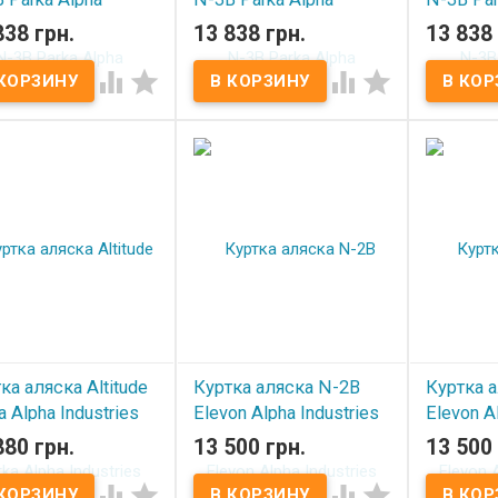
stries Gun
Industries Brown/Red
Industri
838 грн.
13 838 грн.
13 838 
l/Red
В наличии
В нал




 наличии
ка аляска Altitude
Куртка аляска N-2B
Куртка 
a Alpha Industries
Elevon Alpha Industries
Elevon A
ow
Alaska Red
Alaska G
880 грн.
13 500 грн.
13 500 
 наличии
В нал



