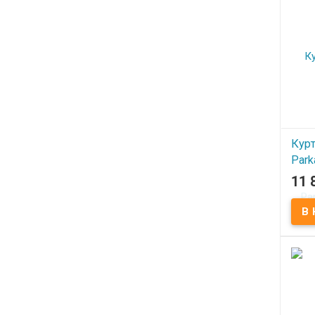
Курт
Park
Gree
11 
В