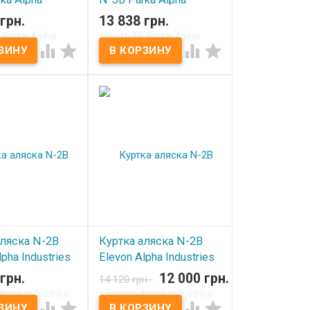
es Sage Green
Industries Steel Blue
грн.
13 838 грн.
ичии
В наличии




аляска N-2B
Куртка аляска N-2B
lpha Industries
Elevon Alpha Industries
reen
Blue
грн.
12 000 грн.
14 120 грн.
ичии
В наличии



