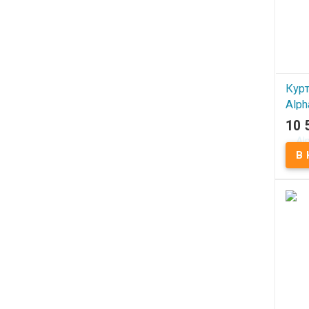
Курт
Alph
10 
В