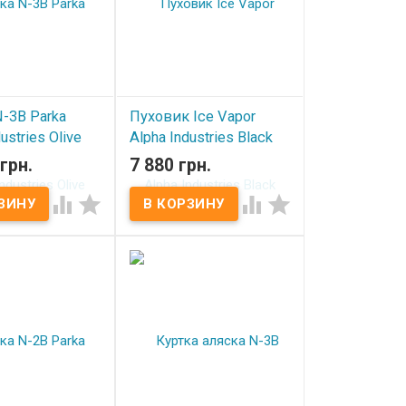
-3B Parka
Пуховик Ice Vapor
ustries Olive
Alpha Industries Black
грн.
7 880 грн.
ичии
В наличии



