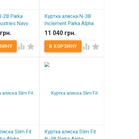
-2B Parka
Куртка аляска N-3B
dustries Navy
Inclement Parka Alpha
Industries Black
грн.
11 040 грн.
ичии
В наличии




ляска Slim Fit
Куртка аляска Slim Fit
ka Alpha
N-3B Parka Alpha