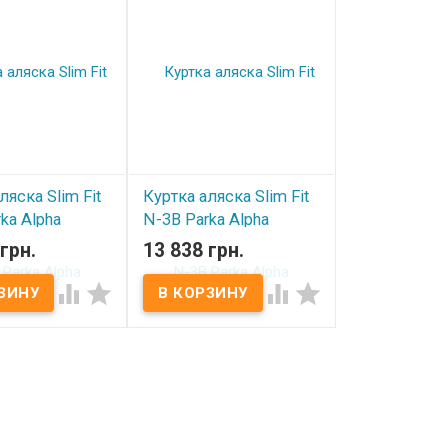
ляска Slim Fit
Куртка аляска Slim Fit
ka Alpha
N-3B Parka Alpha
s Replica Blue
Industries Vintage Olive
грн.
13 838 грн.
ичии
В наличии



