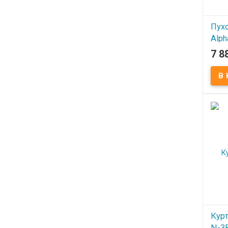
Пухо
Alph
Com
7 8
В
Курт
N-3B