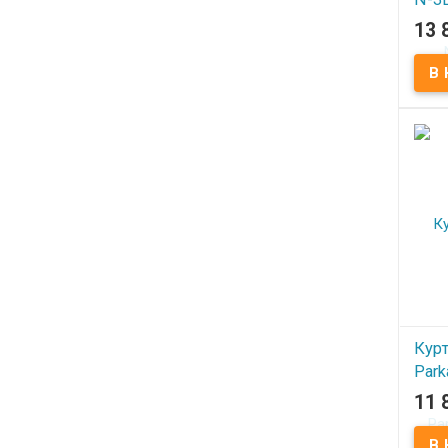
Indu
13 
Meta
В
Курт
Park
Yell
11 
В