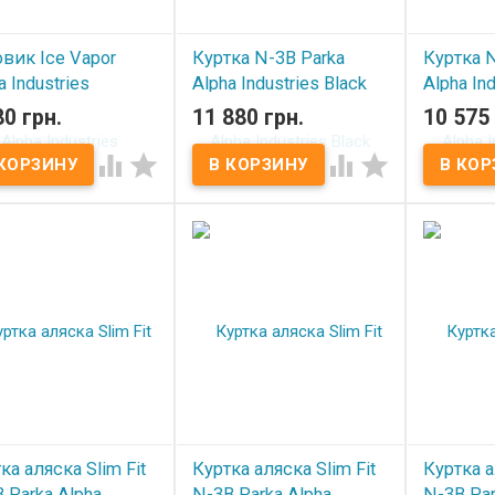
вик Ice Vapor
Куртка N-3B Parka
Куртка N
a Industries
Alpha Industries Black
Alpha In
mander Red
80 грн.
11 880 грн.
10 575 
В наличии
В нал
 наличии




ка аляска Slim Fit
Куртка аляска Slim Fit
Куртка а
 Parka Alpha
N-3B Parka Alpha
N-3B Par