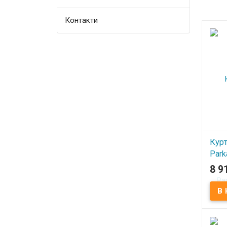
Контакти
Курт
Park
San
8 9
В