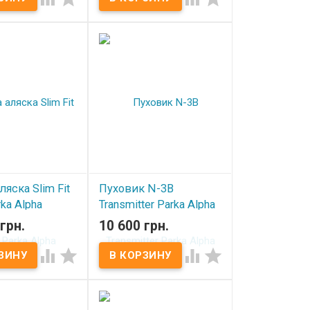
ляска Slim Fit
Пуховик N-3B
ka Alpha
Transmitter Parka Alpha
es Brown/Orange
Industries Blue
грн.
10 600 грн.
ичии
В наличии



