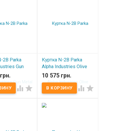
-2B Parka
Куртка N-2B Parka
dustries Gun
Alpha Industries Olive
грн.
10 575 грн.
В наличии
ичии



