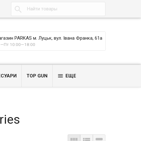

газин PARKAS м. Луцьк, вул. Івана Франка, 61а
—Пт 10:00—18:00

ЕСУАРИ
TOP GUN
ЕЩЕ
ries


