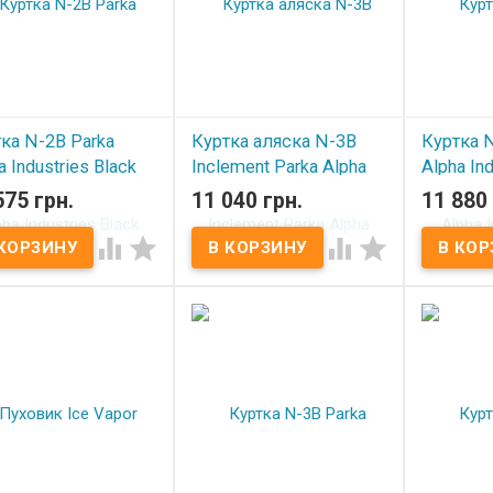
ка N-2B Parka
Куртка аляска N-3B
Куртка N
a Industries Black
Inclement Parka Alpha
Alpha Ind
Industries Gray
575 грн.
11 040 грн.
11 880 
 наличии
В нал
В наличии



