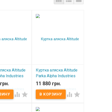
ляска Altitude
Куртка аляска Altitude
ha Industries
Parka Alpha Industries
Navy
грн.
11 880 грн.
ичии
В наличии



