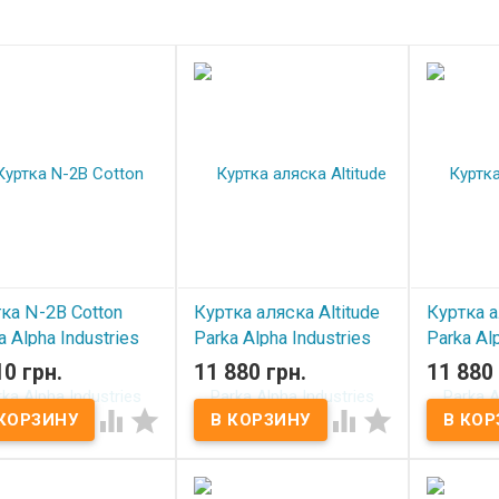
ка N-2B Cotton
Куртка аляска Altitude
Куртка а
a Alpha Industries
Parka Alpha Industries
Parka Alp
d
Chestnut
Black
10 грн.
11 880 грн.
11 880 
 наличии
В наличии
В нал



