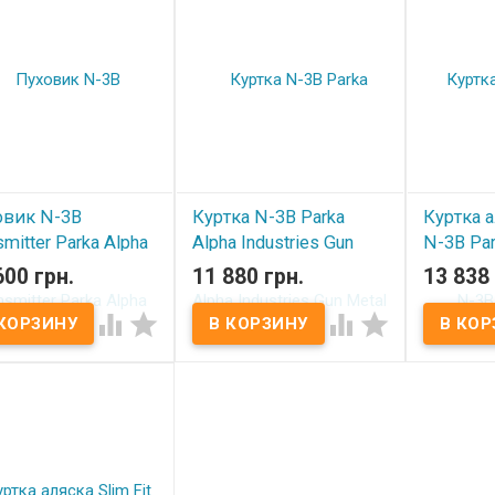
овик N-3B
Куртка N-3B Parka
Куртка а
smitter Parka Alpha
Alpha Industries Gun
N-3B Par
stries Black
Metal
Industrie
600 грн.
11 880 грн.
13 838 
 наличии
В наличии
В нал



