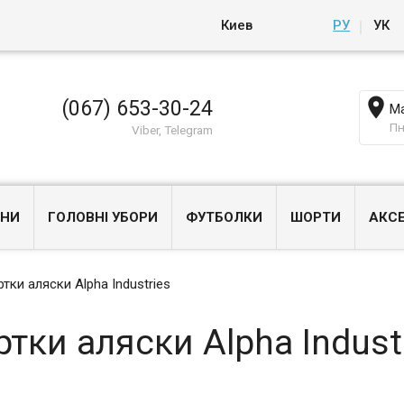
Киев
РУ
УК

(067) 653-30-24
Ма
Пн
Viber, Telegram
НИ
ГОЛОВНІ УБОРИ
ФУТБОЛКИ
ШОРТИ
АКС
ртки аляски Alpha Industries
ртки аляски Alpha Indust