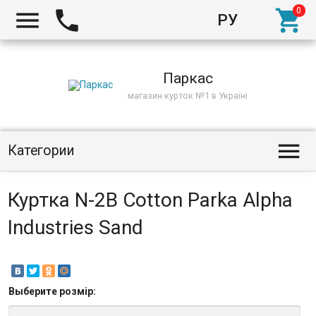



РУ
Киев
Паркас
магазин курток №1 в Україні

Категории
Куртка N-2B Cotton Parka Alpha
Industries Sand
Выберите
розмір
: