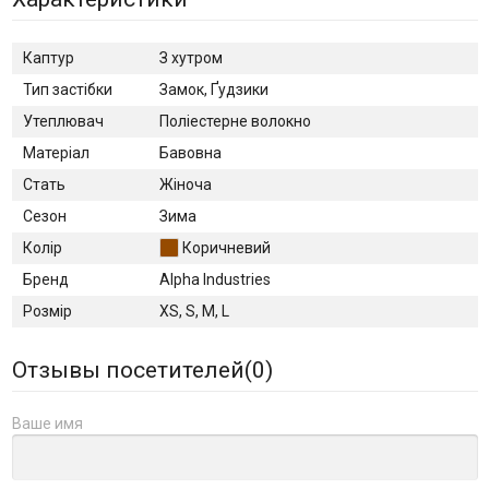
Каптур
З хутром
Тип застібки
Замок, Ґудзики
Утеплювач
Поліестерне волокно
Матеріал
Бавовна
Стать
Жіноча
Сезон
Зима
Колір
Коричневий
Бренд
Alpha Industries
Розмір
XS, S, M, L
Отзывы посетителей(
0
)
Ваше имя