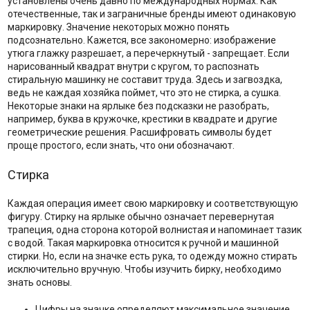
установлены очень давно по международных нормах. Как
отечественные, так и заграничные бренды имеют одинаковую
маркировку. Значение некоторых можно понять
подсознательно. Кажется, все закономерно: изображение
утюга глажку разрешает, а перечеркнутый - запрещает. Если
нарисованный квадрат внутри с кругом, то распознать
стиральную машинку не составит труда. Здесь и загвоздка,
ведь не каждая хозяйка поймет, что это не стирка, а сушка.
Некоторые знаки на ярлыке без подсказки не разобрать,
например, буква в кружочке, крестики в квадрате и другие
геометрические решения. Расшифровать символы будет
проще простого, если знать, что они обозначают.
Стирка
Каждая операция имеет свою маркировку и соответствующую
фигуру. Стирку на ярлыке обычно означает перевернутая
трапеция, одна сторона которой волнистая и напоминает тазик
с водой. Такая маркировка относится к ручной и машинной
стирки. Но, если на значке есть рука, то одежду можно стирать
исключительно вручную. Чтобы изучить бирку, необходимо
знать основы.
Цифры на значке определяют максимальное значение