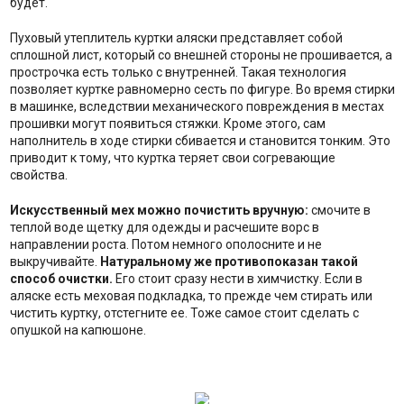
будет.
Пуховый утеплитель куртки аляски представляет собой
сплошной лист, который со внешней стороны не прошивается, а
прострочка есть только с внутренней. Такая технология
позволяет куртке равномерно сесть по фигуре. Во время стирки
в машинке, вследствии механического повреждения в местах
прошивки могут появиться стяжки. Кроме этого, сам
наполнитель в ходе стирки сбивается и становится тонким. Это
приводит к тому, что куртка теряет свои согревающие
свойства.
Искусственный мех можно почистить вручную:
смочите в
теплой воде щетку для одежды и расчешите ворс в
направлении роста. Потом немного ополосните и не
выкручивайте.
Натуральному же противопоказан такой
способ очистки.
Его стоит сразу нести в химчистку. Если в
аляске есть меховая подкладка, то прежде чем стирать или
чистить куртку, отстегните ее. Тоже самое стоит сделать с
опушкой на капюшоне.