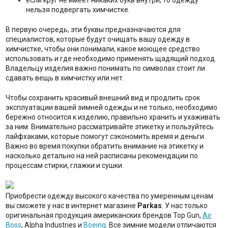
если круг не имеет никаких букв внутри, то одежду
нельзя подвергать химчистке.
В первую очередь, эти буквы предназначаются для
специалистов, которые будут очищать вашу одежду в
химчистке, чтобы они понимали, какое моющее средство
использовать и где необходимо применять щадящий подход.
Владельцу изделия важно понимать по символах стоит ли
сдавать вещь в химчистку или нет.
Чтобы сохранить красивый внешний вид и продлить срок
эксплуатации вашей зимней одежды и не только, необходимо
бережно относится к изделию, правильно хранить и ухаживать
за ним. Внимательно рассматривайте этикетку и пользуйтесь
лайфхаками, которые помогут сэкономить время и деньги.
Важно во время покупки обратить внимание на этикетку и
насколько детально на ней расписаны рекомендации по
процессам стирки, глажки и сушки.
Приобрести одежду высокого качества по умеренным ценам
вы сможете у нас в интернет магазине
Parkas
. У нас только
оригинальная продукция американских брендов Top Gun,
Air
Boss
, Alpha Industries и
Boeing
. Все зимние модели отличаются