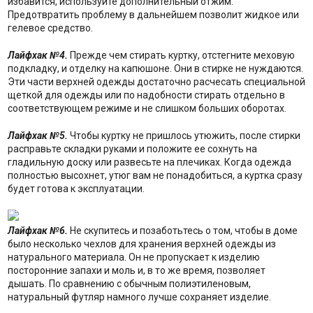
избавится, используйте дополнительный отжим.
Предотвратить проблему в дальнейшем позволит жидкое или
гелевое средство.
Лайфхак №4.
Прежде чем стирать куртку, отстегните меховую
подкладку, и отделку на капюшоне. Они в стирке не нуждаются.
Эти части верхней одежды достаточно расчесать специальной
щеткой для одежды или по надобности стирать отдельно в
соответствующем режиме и не слишком больших оборотах.
Лайфхак №5.
Чтобы куртку не пришлось утюжить, после стирки
расправьте складки руками и положите ее сохнуть на
гладильную доску или развесьте на плечиках. Когда одежда
полностью высохнет, утюг вам не понадобиться, а куртка сразу
будет готова к эксплуатации.
Лайфхак №6.
Не скупитесь и позаботьтесь о том, чтобы в доме
было несколько чехлов для хранения верхней одежды из
натурального материала. Он не пропускает к изделию
посторонние запахи и моль и, в то же время, позволяет
дышать. По сравнению с обычным полиэтиленовым,
натуральный футляр намного лучше сохраняет изделие.