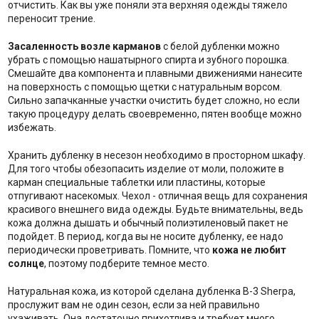
отчистить. Как вы уже поняли эта верхняя одежды тяжело
переносит трение.
Засаленность возле карманов
с белой дубленки можно
убрать с помощью нашатырного спирта и зубного порошка.
Смешайте два компонента и плавными движениями нанесите
на поверхность с помощью щетки с натуральным ворсом.
Сильно запачканные участки очистить будет сложно, но если
такую процедуру делать своевременно, пятен вообще можно
избежать.
Хранить дубленку в несезон необходимо в просторном шкафу.
Для того чтобы обезопасить изделие от моли, положите в
карман специальные таблетки или пластины, которые
отпугивают насекомых. Чехол - отличная вещь для сохранения
красивого внешнего вида одежды. Будьте внимательны, ведь
кожа должна дышать и обычный полиэтиленовый пакет не
подойдет. В период, когда вы не носите дубленку, ее надо
периодически проветривать. Помните, что
кожа не любит
солнце
, поэтому подберите темное место.
Натуральная кожа, из которой сделана дубленка B-3 Sherpa,
прослужит вам не один сезон, если за ней правильно
ухаживать. Она достаточно прихотлива и требует много