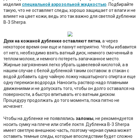
изделия
специальной аэрозольной жидкостью
. Подбирайте
такую, что не оставляет следы, хорошо защищает от влаги и не
влияет на цвет кожи, ведь это так важно для светлой дубленки
B-3 Sherpa.
Духи на кожаной дубленке оставляют пятна
, а через
некоторое время они еще и пахнут неприятно. Чтобы избавится
от него, необходимо взять ватный диск, немного смоченный в
теплом молоке, и немного потереть запачканное место.
Жирные загрязнения легко убрать щавелевой кислотой, а в
нашем случае с белой дубленкой таким составом: в стакан с
водой добавить одну чайную ложку нашатырного спирта и еще
одну перекиси водорода. Наносить раствор надо плавными
движениями и не допускать того, чтобы он долго оставался на
поверхности, а быстро впитывать его ватным диском.
Процедуру продолжать до того момента, пока пятно не
исчезнет.
Чтобы на дубленке не появлялись
заломы
, не рекомендуется
носить сумку на плече или сгибе локтя. Дубленка B-3 Sherpa
имеет светлую внешнюю часть, поэтому черная сумка может
оставить темные следы, которые впоследствии будет сложно