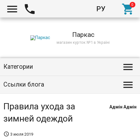



РУ
Киев
Паркас
магазин курток №1 в Україні

Категории

Ссылки блога
Правила ухода за
Адмін Адмін
зимней одеждой

3 июля 2019