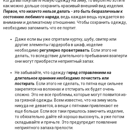
Когда вы покупаете новую одежду на зиму, то вероятно хотите
как можно дольше сохранить красивый внешний вид изделия.
Первое, что низачто нельзя делать - это быть безразличным к
состоянию любимого наряда
, ведь каждая вещь нуждается во
внимании и деликатному отношению. Чтобы сохранить одежду,
необходимо запомнить что ее портит.
Даже если вы уже спрятали куртку, шубу, свитер или
другие элементы гардероба в шкаф, изделие
необходимо
регулярно проветривать
. Если этого не
делать, то вследствие длительного пребывания взаперти
они могут приобрести неприятный запах.
Не забывайте, что одежду п
еред отправлением на
длительное хранение необходимо почистить или
постирать
. Если этого не сделать, то пятна еще сильнее
закрепятся на волокнах и отстирать их будет очень
сложно. Это не все проблемы, которые могут появится из-
за грязной одежды. Всем известно, что на зиму моль
никуда не девается, а вещи с пятнами привлекают ее
еще больше. Если все таки пришлось замочить изделие,
то обязательно дайте ей хорошо высохнуть, а уже потом
складывайте и прячьте. Это предупредит появление
неприятного запаха прелости.