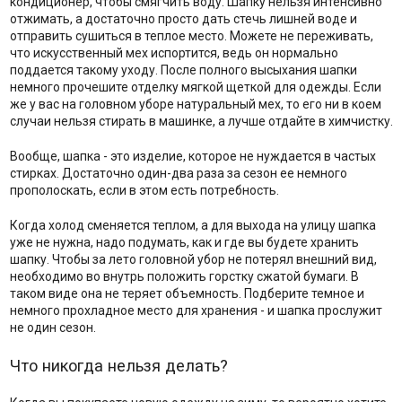
кондиционер, чтобы смягчить воду. Шапку нельзя интенсивно
отжимать, а достаточно просто дать стечь лишней воде и
отправить сушиться в теплое место. Можете не переживать,
что искусственный мех испортится, ведь он нормально
поддается такому уходу. После полного высыхания шапки
немного прочешите отделку мягкой щеткой для одежды. Если
же у вас на головном уборе натуральный мех, то его ни в коем
случаи нельзя стирать в машинке, а лучше отдайте в химчистку.
Вообще, шапка - это изделие, которое не нуждается в частых
стирках. Достаточно один-два раза за сезон ее немного
прополоскать, если в этом есть потребность.
Когда холод сменяется теплом, а для выхода на улицу шапка
уже не нужна, надо подумать, как и где вы будете хранить
шапку. Чтобы за лето головной убор не потерял внешний вид,
необходимо во внутрь положить горстку сжатой бумаги. В
таком виде она не теряет объемность. Подберите темное и
немного прохладное место для хранения - и шапка прослужит
не один сезон.
Что никогда нельзя делать?