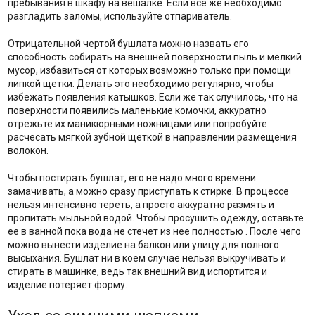
пребывания в шкафу на вешалке. Если все же необходимо
разгладить заломы, используйте отпариватель.
Отрицательной чертой бушлата можно назвать его
способность собирать на внешней поверхности пыль и мелкий
мусор, избавиться от которых возможно только при помощи
липкой щетки. Делать это необходимо регулярно, чтобы
избежать появления катышков. Если же так случилось, что на
поверхности появились маленькие комочки, аккуратно
отрежьте их маникюрными ножницами или попробуйте
расчесать мягкой зубной щеткой в направлении размещения
волокон.
Чтобы постирать бушлат, его не надо много времени
замачивать, а можно сразу приступать к стирке. В процессе
нельзя интенсивно тереть, а просто аккуратно размять и
пропитать мыльной водой. Чтобы просушить одежду, оставьте
ее в ванной пока вода не стечет из нее полностью . После чего
можно вынести изделие на балкон или улицу для полного
высыхания. Бушлат ни в коем случае нельзя выкручивать и
стирать в машинке, ведь так внешний вид испортится и
изделие потеряет форму.