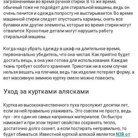
загрязнениями во время ручной стирки. В то же время,
обычный тоже не подойдет для стиральной машины, ведь он
очень пенится и одежда попросту не выстирывается. Во время
машинной стирки следует опустошить карманы, снять все
булавки или другие элементы, которые во время стирки могут
отвалится. Крохотные детали могут нарушить работу
стиральной машины.
Когда надо убрать одежду в шкаф на длительное время,
первоначально убедитесь, что она чистая. Как приятно будет
достать вещь, а она уже готова для использования. Каждая
ткань требует особого хранения. Трикотаж ни в коем случае
нельзя вешать на плечики, ведь так изделие потеряет форму, а
вот массивную зимнюю куртку смело можно повесить.
Уход за куртками алясками
Куртка из высококачественного пуха прослужит десятки лет,
если за ней правильно ухаживать. Это совсем не просто, ведь
пух - это один из самых капризных материалов. Он быстро
намокает и при этом теряет свойство сохранять тепло,
достаточно долго сохнет, а если постирать неправильно, то
будет сбиваться. Известной курткой аляской является
N3B от