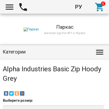



РУ
Киев
Паркас
магазин курток №1 в Україні

Категории
Alpha Industries Basic Zip Hoody
Grey
Выберите
розмір
: