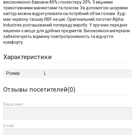
високоякісної бавовни 80% і поліестеру 20%. З міцними
трикотажними манжетами та поясом. За допомогою шнурівки
каптур можна відрегулювати на потрібний об'єм голови. Худі
має червону тасьму RBF на шиї. Оригінальний логотип Alpha
Industries розташований попереду виробу. У зручних передніх
кишенях є місце для дрібних предметів. Високоякісні матеріали
забезпечують відмінну повітропроникність та відчуття
комфорту.
Характеристики
Розмір
L
Отзывы посетителей(
0
)
Ваше имя
Email