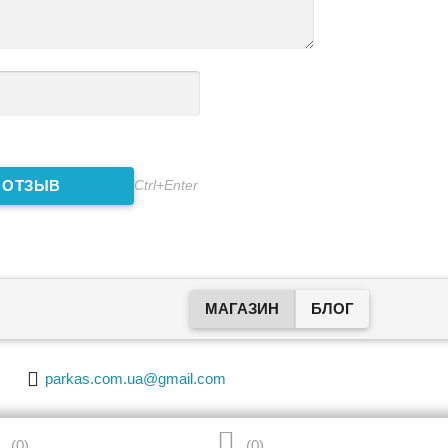
Ctrl+Enter
МАГАЗИН
БЛОГ

parkas.com.ua@gmail.com

(
0
)
(
0
)