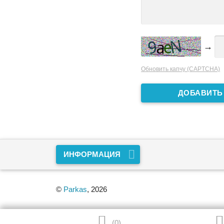
→
Обновить капчу (CAPTCHA)
ИНФОРМАЦИЯ
©
Parkas
, 2026


(
0
)