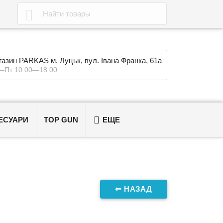

азин PARKAS м. Луцьк, вул. Івана Франка, 61а
—Пт 10:00—18:00

ЕСУАРИ
TOP GUN
ЕЩЕ
⇐ НАЗАД