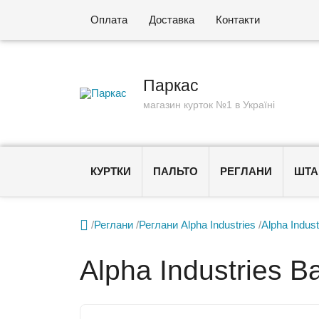
Оплата
Доставка
Контакти
Паркас
магазин курток №1 в Україні
КУРТКИ
ПАЛЬТО
РЕГЛАНИ
ШТА

/
Реглани
/
Реглани Alpha Industries
/
Alpha Indus
Alpha Industries B