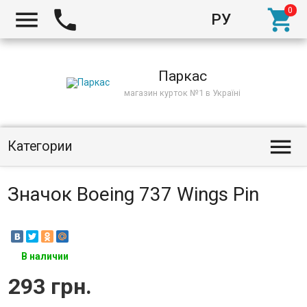



РУ
Киев
Паркас
магазин курток №1 в Україні

Категории
Значок Boeing 737 Wings Pin
В наличии
293 грн.