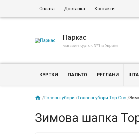
Оплата
Доставка
Контакти
Паркас
магазин курток №1 в Україні
КУРТКИ
ПАЛЬТО
РЕГЛАНИ
ШТА

/
Головні убори
/
Головні убори Top Gun
/
Зимо
Зимова шапка Top 