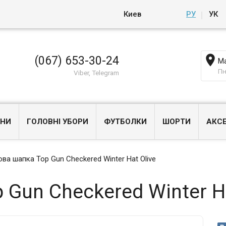
Киев
РУ
УК

(067) 653-30-24
Ма
Пн
Viber, Telegram
НИ
ГОЛОВНІ УБОРИ
ФУТБОЛКИ
ШОРТИ
АКС
ва шапка Top Gun Checkered Winter Hat Olive
Gun Checkered Winter Ha