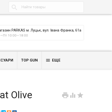

газин PARKAS м. Луцьк, вул. Івана Франка, 61а
—Пт 10:00—18:00

ЕСУАРИ
TOP GUN
ЕЩЕ
t Olive


