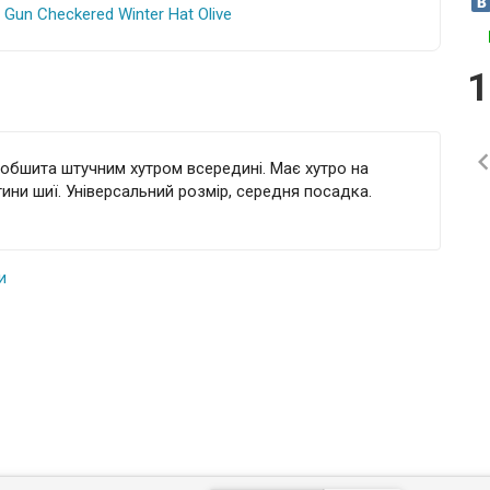
1
 обшита штучним хутром всередині. Має хутро на
тини шиї. Універсальний розмір, середня посадка.
и