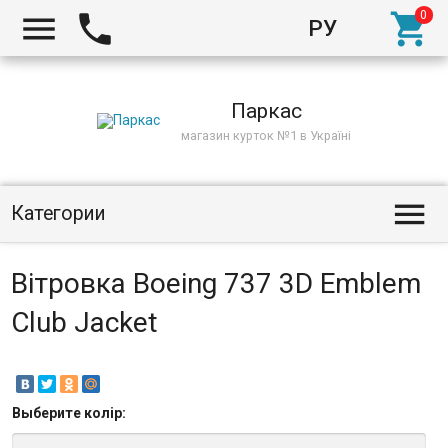



РУ
Киев
Паркас
магазин курток №1 в Україні

Категории
Вітровка Boeing 737 3D Emblem
Club Jacket
Выберите
колір
: