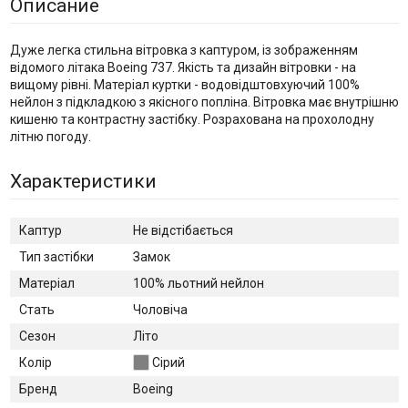
Описание
Дуже легка стильна вітровка з каптуром, із зображенням
відомого літака Boeing 737. Якість та дизайн вітровки - на
вищому рівні. Матеріал куртки - водовідштовхуючий 100%
нейлон з підкладкою з якісного попліна. Вітровка має внутрішню
кишеню та контрастну застібку. Розрахована на прохолодну
літню погоду.
Характеристики
Каптур
Не відстібається
Тип застібки
Замок
Матеріал
100% льотний нейлон
Стать
Чоловіча
Сезон
Літо
Колір
Сірий
Бренд
Boeing