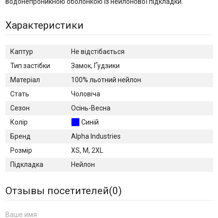
водонепроникною оболонкою із нейлонової підкладки.
Характеристики
Каптур
Не відстібається
Тип застібки
Замок, Ґудзики
Матеріал
100% льотний нейлон
Стать
Чоловіча
Сезон
Осінь-Весна
Колір
Синій
Бренд
Alpha Industries
Розмір
XS, M, 2XL
Підкладка
Нейлон
Отзывы посетителей(
0
)
Ваше имя