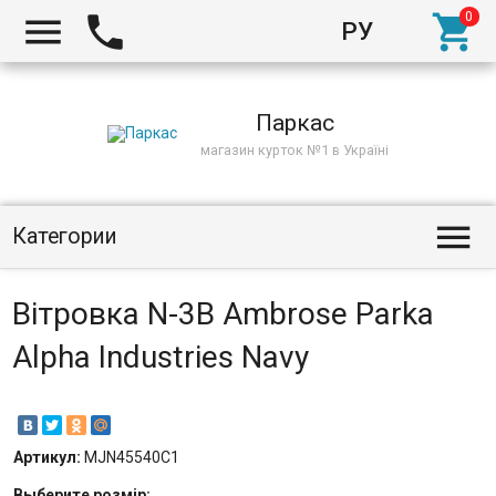



РУ
Киев
Паркас
магазин курток №1 в Україні

Категории
Вітровка N-3B Ambrose Parka
Alpha Industries Navy
Артикул:
MJN45540C1
Выберите
розмір
: