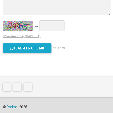
→
Обновить капчу (CAPTCHA)
Ctrl+Enter
©
Parkas
, 2026