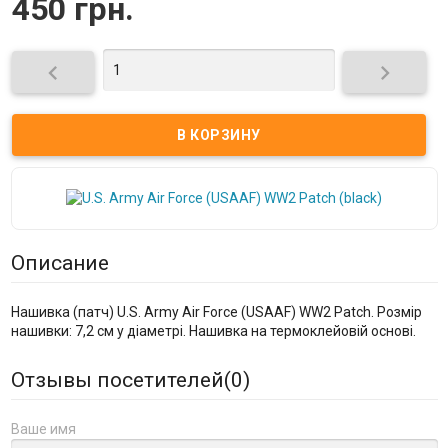
450 грн.


Описание
Нашивка (патч) U.S. Army Air Force (USAAF) WW2 Patch. Розмір
нашивки: 7,2 см у діаметрі. Нашивка на термоклейовій основі.
Отзывы посетителей(
0
)
Ваше имя