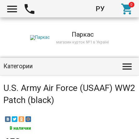



РУ
Киев
Паркас
магазин курток №1 в Україні

Категории
U.S. Army Air Force (USAAF) WW2
Patch (black)
В наличии