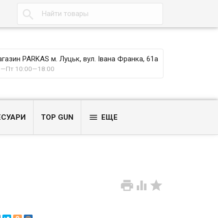

газин PARKAS м. Луцьк, вул. Івана Франка, 61а
—Пт 10:00—18:00

ЕСУАРИ
TOP GUN
ЕЩЕ


