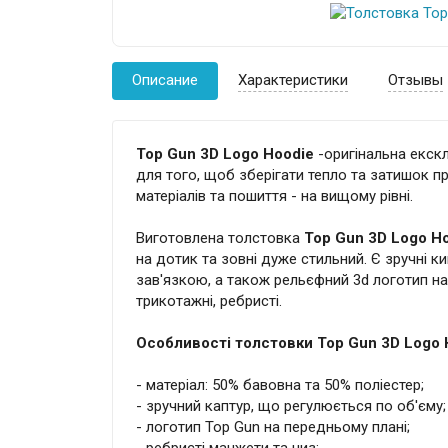
Описание
Характеристики
Отзывы
Top Gun 3D Logo Hoodie
-оригінальна екск
для того, щоб зберігати тепло та затишок пр
матеріалів та пошиття - на вищому рівні.
Виготовлена толстовка
Top Gun 3D Logo H
на дотик та зовні дуже стильний. Є зручні к
зав'язкою, а також рельєфний 3d логотип на
трикотажні, ребристі.
Особливості толстовки Top Gun 3D Logo 
- матеріал: 50% бавовна та 50% поліестер;
- зручний каптур, що регулюється по об'єму;
- логотип Top Gun на передньому плані;
- ребристі манжети та низ;