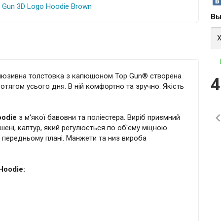
Вы
люзивна толстовка з капюшоном Top Gun® створена
4
отягом усього дня. В ній комфортно та зручно. Якість
oodie
з м'якої бавовни та поліестера. Виріб приємний
ишені, каптур, який регулюється по об'єму міцною
 передньому плані. Манжети та низ вироба
Hoodie: