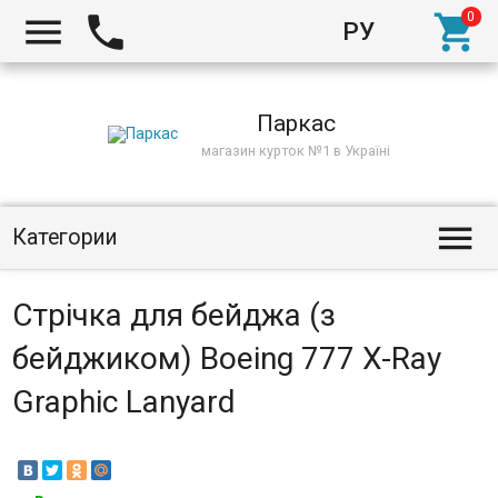



РУ
Киев
Паркас
магазин курток №1 в Україні

Категории
Стрічка для бейджа (з
бейджиком) Boeing 777 X-Ray
Graphic Lanyard