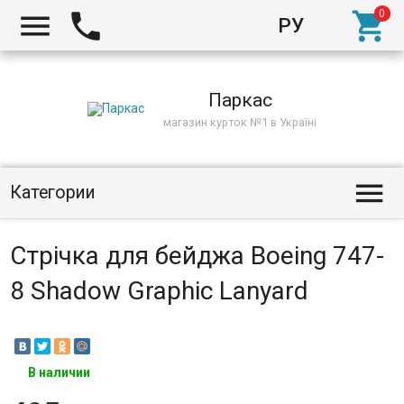



РУ
Киев
Паркас
магазин курток №1 в Україні

Категории
Стрічка для бейджа Boeing 747-
8 Shadow Graphic Lanyard
В наличии