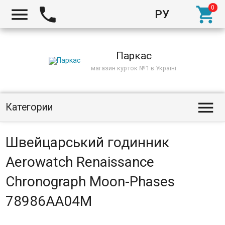



РУ
Киев
Паркас
магазин курток №1 в Україні

Категории
Швейцарський годинник
Aerowatch Renaissance
Chronograph Moon-Phases
78986AA04M