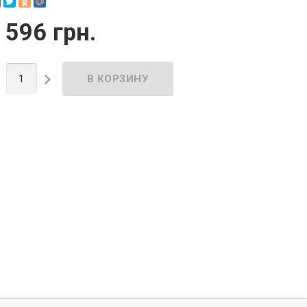
 596 грн.

