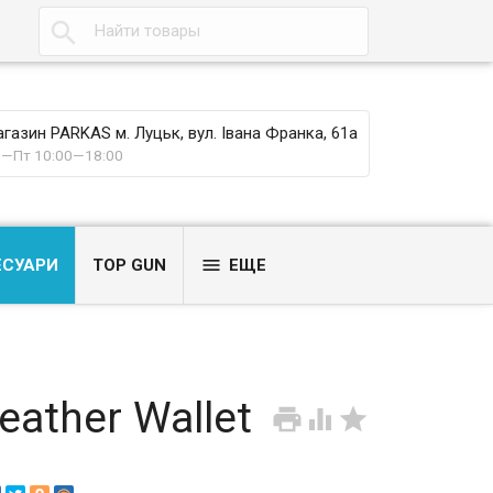

газин PARKAS м. Луцьк, вул. Івана Франка, 61а
—Пт 10:00—18:00

ЕСУАРИ
TOP GUN
ЕЩЕ
ather Wallet


