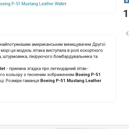
1
 найпотужнішим американським винищувачем Другої
 морі ця модель літака виступала в ролі ескортного
 штурмовика, пікіруючого бомбардувальника та
let
- приємна згадка про легендарний літак-
вого кольору з тисненим зображенням
Boeing P-51
ці. Розміри гаманця
Boeing P-51 Mustang Leather