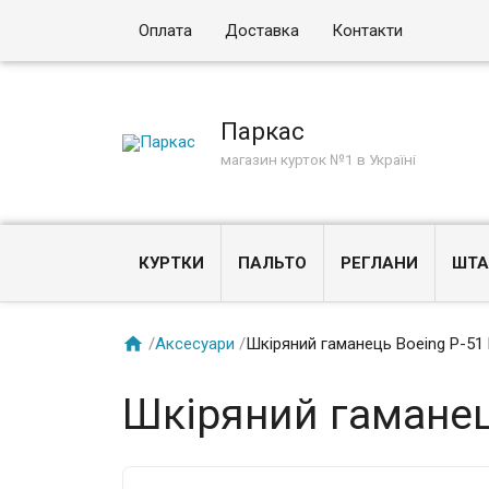
Оплата
Доставка
Контакти
Паркас
магазин курток №1 в Україні
КУРТКИ
ПАЛЬТО
РЕГЛАНИ
ШТА

/
Аксесуари
/
Шкіряний гаманець Boeing P-51 
Шкіряний гаманець