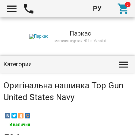



РУ
Киев
Паркас
магазин курток №1 в Україні

Категории
Оригінальна нашивка Top Gun
United States Navy
В наличии