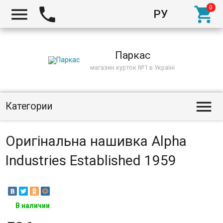



РУ
Киев
Паркас
магазин курток №1 в Україні

Категории
Оригінальна нашивка Alpha
Industries Established 1959
В наличии