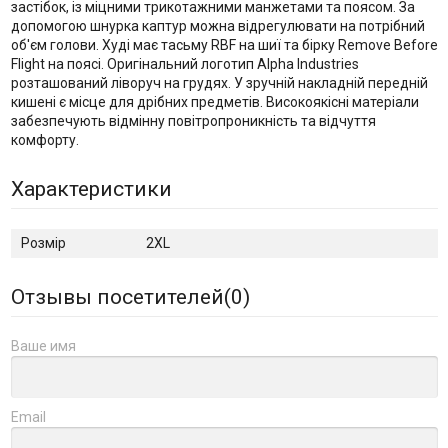
застібок, із міцними трикотажними манжетами та поясом. За
допомогою шнурка каптур можна відрегулювати на потрібний
об'єм голови. Худі має тасьму RBF на шиї та бірку Remove Before
Flight на поясі. Оригінальний логотип Alpha Industries
розташований ліворуч на грудях. У зручній накладній передній
кишені є місце для дрібних предметів. Високоякісні матеріали
забезпечують відмінну повітропроникність та відчуття
комфорту.
Характеристики
Розмір
2XL
Отзывы посетителей(
0
)
Ваше имя
Email