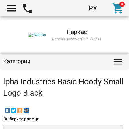



РУ
Киев
Паркас
магазин курток №1 в Україні

Категории
lpha Industries Basic Hoody Small
Logo Black
Выберите
розмір
: