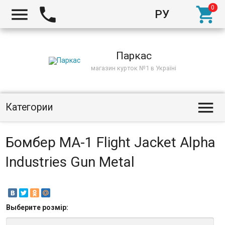



РУ
Киев
Паркас
магазин курток №1 в Україні

Категории
Бомбер MA-1 Flight Jacket Alpha
Industries Gun Metal
Выберите
розмір
: