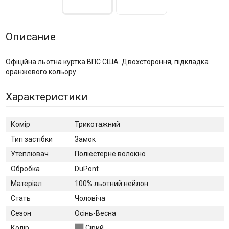
Описание
Офіційна льотна куртка ВПС США. Двохстороння, підкладка
оранжевого кольору.
Характеристики
Комір
Трикотажний
Тип застібки
Замок
Утеплювач
Поліестерне волокно
Обробка
DuPont
Матеріал
100% льотний нейлон
Стать
Чоловіча
Сезон
Осінь-Весна
Колір
Сірий