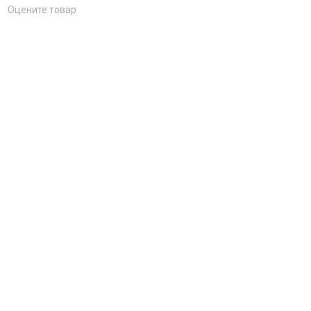
Оцените товар
Отзыв
→
Обновить капчу (CAPTCHA)
Ctrl+Enter
Категории:
Куртки
Бомбери
Осінні
Куртки Чоловічі