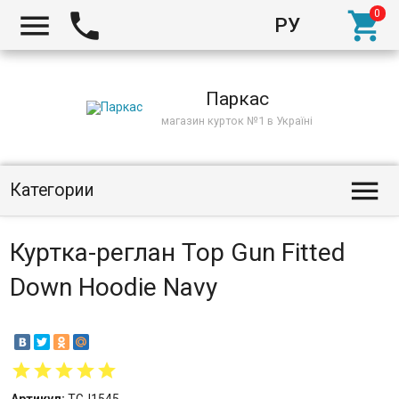



РУ
Киев
Паркас
магазин курток №1 в Україні

Категории
Куртка-реглан Top Gun Fitted
Down Hoodie Navy
Артикул:
TGJ1545