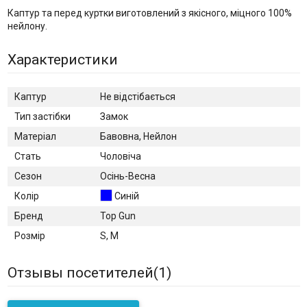
Каптур та перед куртки виготовлений з якісного, міцного 100%
нейлону.
Характеристики
Каптур
Не відстібається
Тип застібки
Замок
Матеріал
Бавовна, Нейлон
Стать
Чоловіча
Сезон
Осінь-Весна
Колір
Синій
Бренд
Top Gun
Розмір
S, M
Отзывы посетителей(
1
)