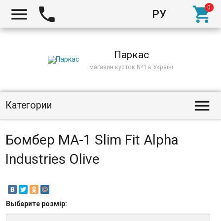



РУ
Киев
Паркас
магазин курток №1 в Україні

Категории
Бомбер MA-1 Slim Fit Alpha
Industries Olive
Выберите
розмір
: