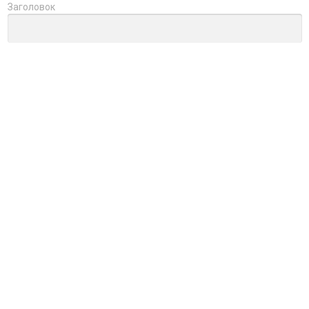
Заголовок
Оцените товар
Отзыв
→
Обновить капчу (CAPTCHA)
Ctrl+Enter