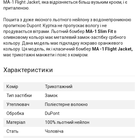
МA-1 Flight Jacket, яка відрізняється більш вузьким кроєм, і є
приталеною.
Пошита з дуже якісного льотного нейлону з водонепроникною
пропиткою Dupont. Куртка не пропускає вологу і не
продувається вітрами. Льотний бомбер
MA-1 Slim Fit
в
оливковому кольорі має металевий замок-застібку срібного
кольору. Дана модель має підкладку яскраво оранжевого
кольору. Ця модель, як і класичний бомбер
MA -1 Flight Jacket,
має трикотажні манжети і пояс з коміром.
Характеристики
Комір
Трикотажний
Тип застібки
Замок
Утеплювач
Поліестерне волокно
Обробка
DuPont
Матеріал
100% льотний нейлон
Стать
Чоловіча