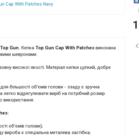
1
Top Gun.
Кепка
Top Gun Cap With Patches
виконана
равими шевронами.
овну високої якості. Матеріал кепки цупкий, добре
для більшості об'ємів голови - ззаду є зручна
 легко відрегулювати виріб на потрібний розмір.
о використання.
hes:
сті об'ємів голови);
ду вироба є спеціальна металева застібка;