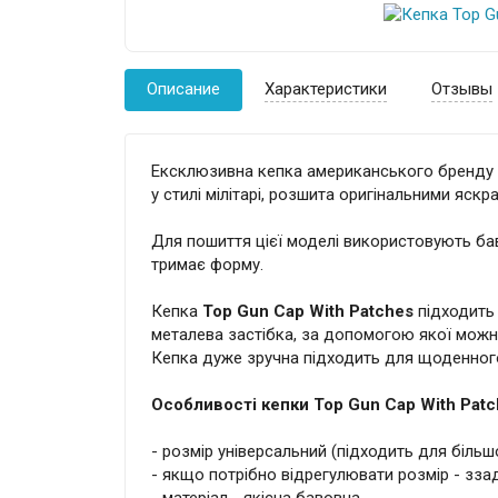
Описание
Характеристики
Отзывы
Ексклюзивна кепка американського бренду
у стилі мілітарі, розшита оригінальними яск
Для пошиття цієї моделі використовують бав
тримає форму.
Кепка
Top Gun Cap With Patches
підходить 
металева застібка, за допомогою якої можна
Кепка дуже зручна підходить для щоденног
Особливості кепки Top Gun Cap With Patc
- розмір універсальний (підходить для більшо
- якщо потрібно відрегулювати розмір - зза
- матеріал - якісна бавовна.