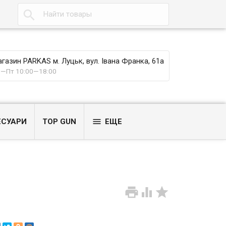

газин PARKAS м. Луцьк, вул. Івана Франка, 61а
—Пт 10:00—18:00

ЕСУАРИ
TOP GUN
ЕЩЕ


