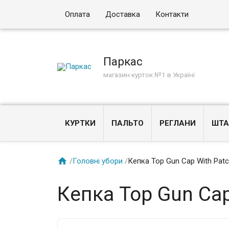
Оплата
Доставка
Контакти
Паркас
магазин курток №1 в Україні
КУРТКИ
ПАЛЬТО
РЕГЛАНИ
ШТА

/
Головні убори
/
Кепка Top Gun Cap With Pat
Кепка Top Gun Cap