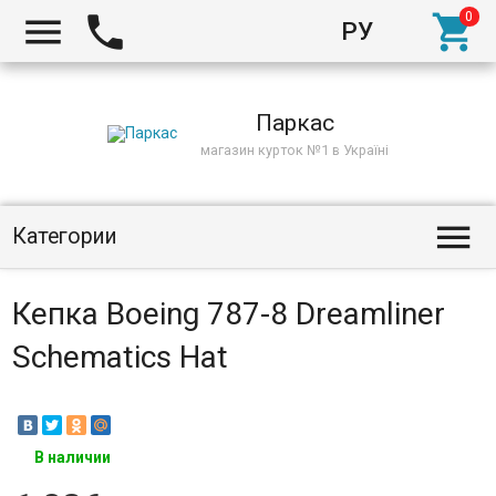



РУ
Киев
Паркас
магазин курток №1 в Україні

Категории
Кепка Boeing 787-8 Dreamliner
Schematics Hat
В наличии