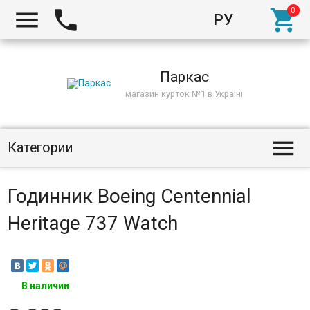



РУ
Киев
Паркас
магазин курток №1 в Україні

Категории
Годинник Boeing Centennial
Heritage 737 Watch
В наличии