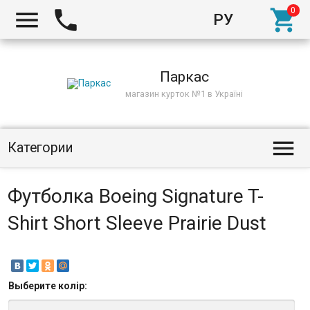



РУ
Киев
Паркас
магазин курток №1 в Україні

Категории
Футболка Boeing Signature T-
Shirt Short Sleeve Prairie Dust
Выберите
колір
: