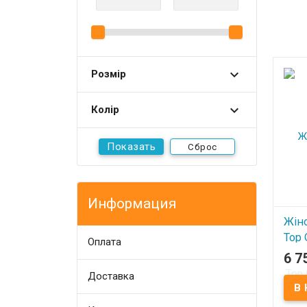
Розмір
Колір
Сброс
Информация
Жін
Top 
Оплата
with
6 7
Доставка
В