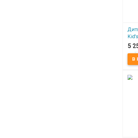
Дитя
Kid'
Bomb
5 2
Nav
В