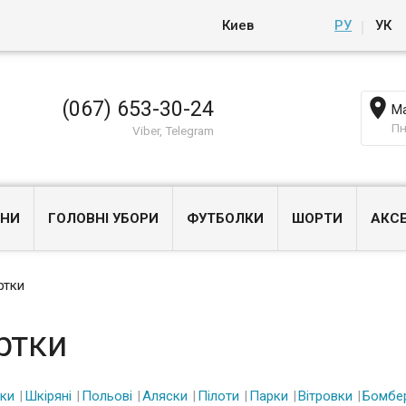
Киев
РУ
УК

(067) 653-30-24
Ма
Пн
Viber, Telegram
НИ
ГОЛОВНІ УБОРИ
ФУТБОЛКИ
ШОРТИ
АКС
ртки
ртки
ки
Шкіряні
Польові
Аляски
Пілоти
Парки
Вітровки
Бомбе