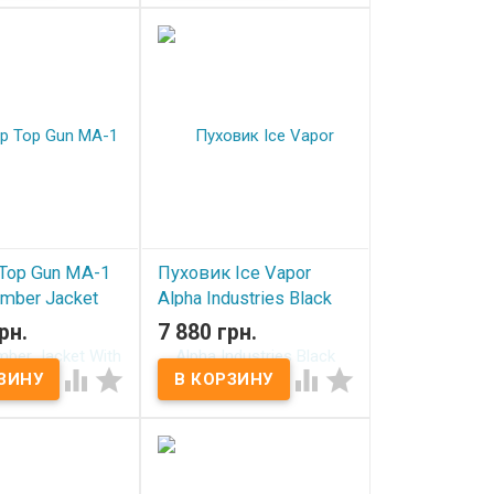
Top Gun MA-1
Пуховик Ice Vapor
mber Jacket
Alpha Industries Black
ches Blue
рн.
7 880 грн.
В наличии
ичии



