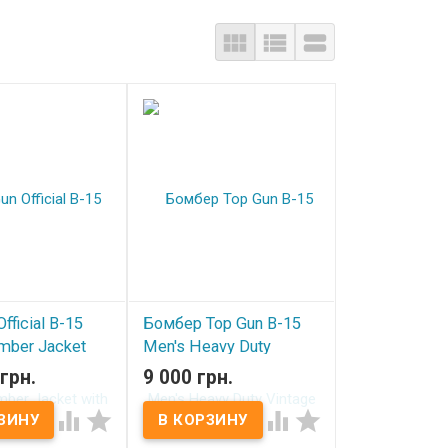



fficial B-15
Бомбер Top Gun B-15
omber Jacket
Men's Heavy Duty
ches Brown
Vintage Flight Bomber
грн.
9 000 грн.
Jacket Black
ичии




В наличии