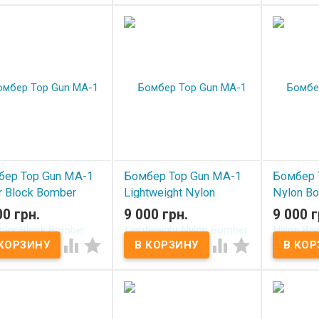
бер Top Gun MA-1
Бомбер Top Gun MA-1
Бомбер 
r Block Bomber
Lightweight Nylon
Nylon Bo
et Green
Bomber Jacket With
With Pat
00 грн.
9 000 грн.
9 000 г
Patches Commander
 наличии
В нал
Red




В наличии