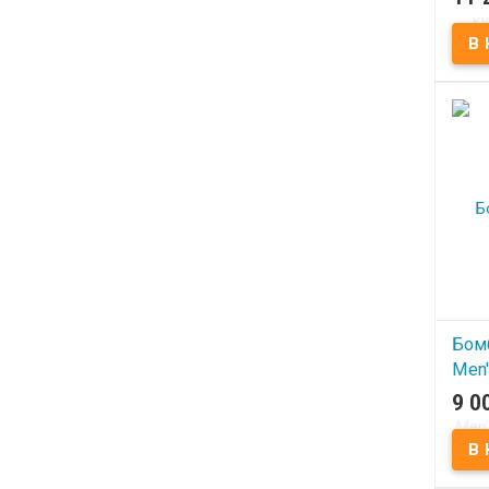
В
Бомб
Men'
Vint
9 0
Jack