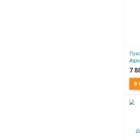
Пухо
Alph
Com
7 8
В