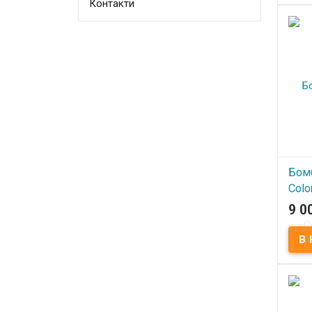
Контакти
Бом
Colo
Jack
9 0
В