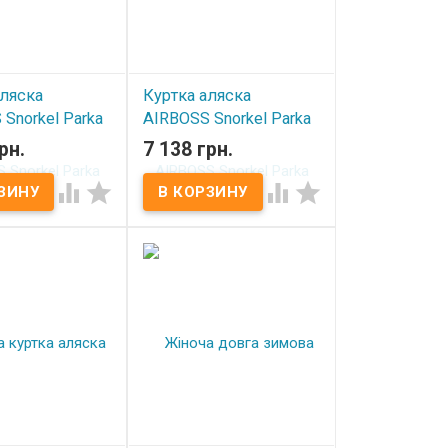
аляска
Куртка аляска
Snorkel Parka
AIRBOSS Snorkel Parka
Navy
рн.
7 138 грн.
аказ
Под заказ



