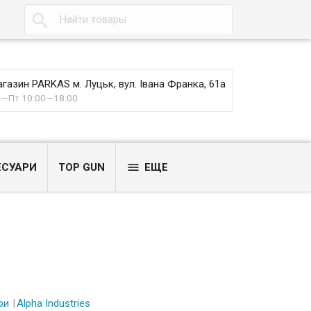

газин PARKAS м. Луцьк, вул. Івана Франка, 61а
—Пт 10:00—18:00

ЕСУАРИ
TOP GUN
ЕЩЕ
ри
Alpha Industries