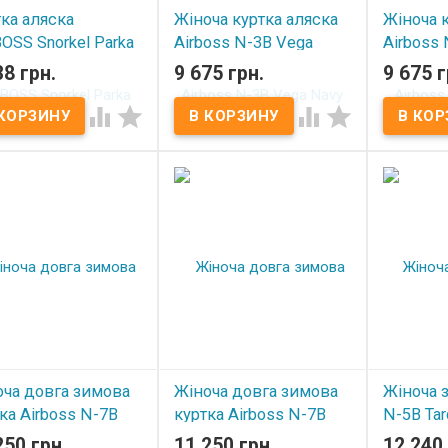
ка аляска
Жіноча куртка аляска
Жіноча 
OSS Snorkel Parka
Airboss N-3B Vega
Airboss 
ge
Navy Metal
Metal
38 грн.
9 675 грн.
9 675 г
 наличии
В наличии
В нал




оча довга зимова
Жіноча довга зимова
Жіноча 
ка Airboss N-7B
куртка Airboss N-7B
N-5B Tar
en Burgundy
Eileen Graphite
250 грн.
11 250 грн.
12 240 