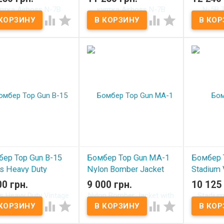
В нал
 наличии
Под заказ




ер Top Gun B-15
Бомбер Top Gun MA-1
Бомбер 
s Heavy Duty
Nylon Bomber Jacket
Stadium 
age Flight Bomber
with Patches White
Cream
00 грн.
9 000 грн.
10 125 
et Burgundy
В наличии
В нал



