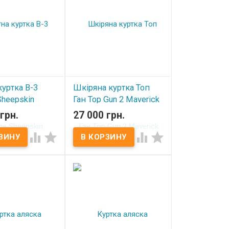
куртка B-3
Шкіряна куртка Топ
Sheepskin
Ган Top Gun 2 Maverick
Official Signature Series
грн.
27 000 грн.
Flight Jacket 2.0 (brown)
ичии
TG2




В наличии