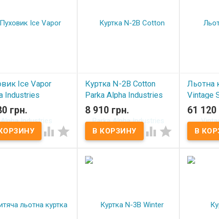
вик Ice Vapor
Куртка N-2B Cotton
Льотна 
a Industries
Parka Alpha Industries
Vintage 
mander Red
Brown
Bomber
80 грн.
8 910 грн.
61 120 
 наличии
В наличии
В нал



