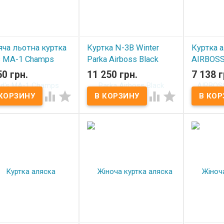
ча льотна куртка
Куртка N-3B Winter
Куртка 
s MA-1 Champs
Parka Airboss Black
AIRBOSS 
er with hoodie
Red
50 грн.
11 250 грн.
7 138 г
В наличии
y
Под з




 наличии