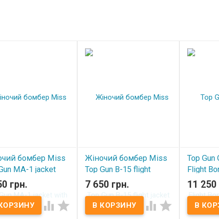
очий бомбер Miss
Жіночий бомбер Miss
Top Gun O
Gun MA-1 jacket
Top Gun B-15 flight
Flight B
 patches Blue
jacket with patches
with Pat
50 грн.
7 650 грн.
11 250 
White
 наличии
В нал




В наличии