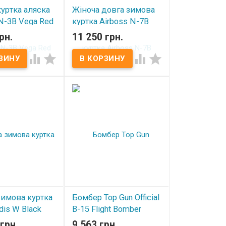
куртка аляска
Жіноча довга зимова
N-3B Vega Red
куртка Airboss N-7B
Eileen Navy
рн.
11 250 грн.
ичии
В наличии




зимова куртка
Бомбер Top Gun Official
dis W Black
B-15 Flight Bomber
Jacket with Patches
грн.
9 563 грн.