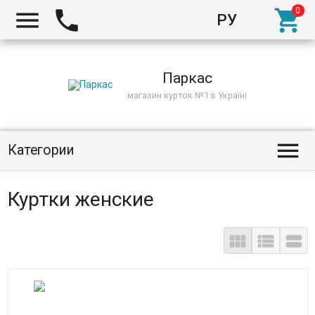



РУ
Киев
Паркас
магазин курток №1 в Україні

Категории
Куртки женские


