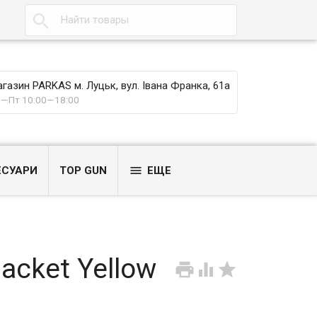

газин PARKAS м. Луцьк, вул. Івана Франка, 61а
—Пт 10:00—18:00

ЕСУАРИ
TOP GUN
ЕЩЕ
acket Yellow


