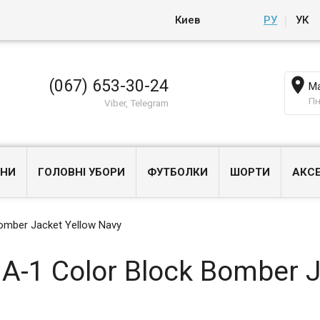
Киев
РУ
УК

(067) 653-30-24
Ма
Пн
Viber, Telegram
НИ
ГОЛОВНІ УБОРИ
ФУТБОЛКИ
ШОРТИ
АКС
omber Jacket Yellow Navy
-1 Color Block Bomber J