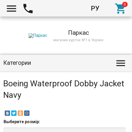



РУ
Киев
Паркас
магазин курток №1 в Україні

Категории
Boeing Waterproof Dobby Jacket
Navy
Выберите
розмір
: