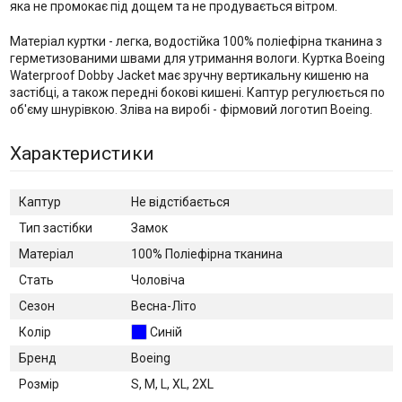
яка не промокає під дощем та не продувається вітром.
Матеріал куртки - легка, водостійка 100% поліефірна тканина з
герметизованими швами для утримання вологи. Куртка Boeing
Waterproof Dobby Jacket має зручну вертикальну кишеню на
застібці, а також передні бокові кишені. Каптур регулюється по
об'єму шнурівкою. Зліва на виробі - фірмовий логотип Boeing.
Характеристики
Каптур
Не відстібається
Тип застібки
Замок
Матеріал
100% Поліефірна тканина
Стать
Чоловіча
Сезон
Весна-Літо
Колір
Синій
Бренд
Boeing
Розмір
S, M, L, XL, 2XL