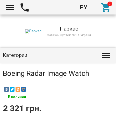



РУ
Киев
Паркас
магазин курток №1 в Україні

Категории
Boeing Radar Image Watch
В наличии
2 321 грн.