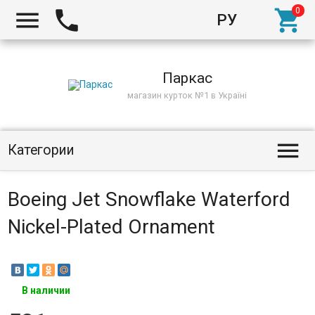



РУ
Киев
Паркас
магазин курток №1 в Україні

Категории
Boeing Jet Snowflake Waterford
Nickel-Plated Ornament
В наличии