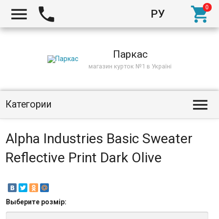



РУ
Киев
Паркас
магазин курток №1 в Україні

Категории
Alpha Industries Basic Sweater
Reflective Print Dark Olive
Выберите
розмір
: