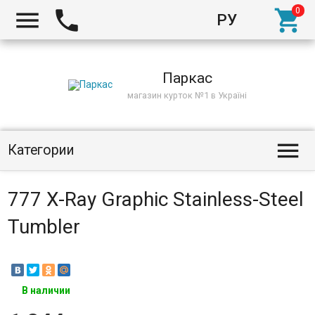



РУ
Киев
Паркас
магазин курток №1 в Україні

Категории
777 X-Ray Graphic Stainless-Steel
Tumbler
В наличии