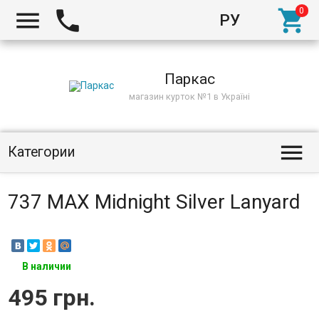



РУ
Киев
Паркас
магазин курток №1 в Україні

Категории
737 MAX Midnight Silver Lanyard
В наличии
495 грн.