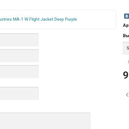
Ар
Вы
9