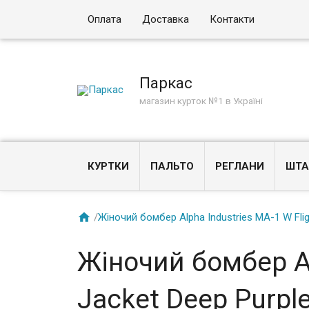
Оплата
Доставка
Контакти
Паркас
магазин курток №1 в Україні
КУРТКИ
ПАЛЬТО
РЕГЛАНИ
ШТА

/
Жіночий бомбер Alpha Industries MA-1 W Flig
Жіночий бомбер Al
Jacket Deep Purpl