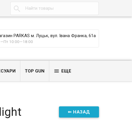

газин PARKAS м. Луцьк, вул. Івана Франка, 61а
—Пт 10:00—18:00

ЕСУАРИ
TOP GUN
ЕЩЕ
ight
⇐ НАЗАД