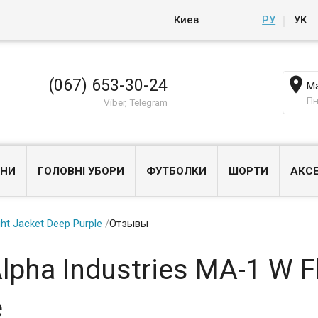
Киев
РУ
УК

(067) 653-30-24
Ма
Пн
Viber, Telegram
НИ
ГОЛОВНІ УБОРИ
ФУТБОЛКИ
ШОРТИ
АКС
ht Jacket Deep Purple
/
Отзывы
pha Industries MA-1 W Fl
e