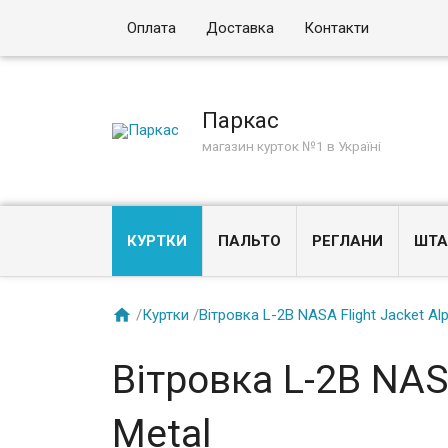
Оплата
Доставка
Контакти
Паркас
магазин курток №1 в Україні
КУРТКИ
ПАЛЬТО
РЕГЛАНИ
ШТА

/
Куртки
/
Вітровка L-2B NASA Flight Jacket Alp
Вітровка L-2B NASA
Metal