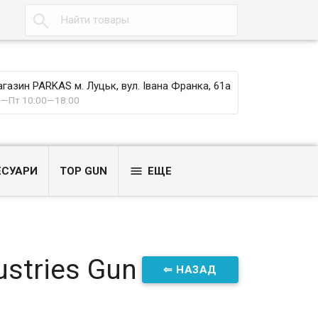

газин PARKAS м. Луцьк, вул. Івана Франка, 61а
—Пт 10:00—18:00

ЕСУАРИ
TOP GUN
ЕЩЕ
ustries Gun
⇐ НАЗАД