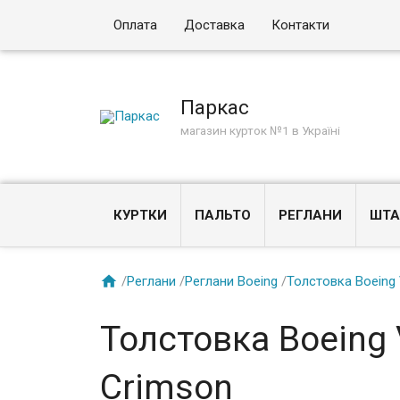
Оплата
Доставка
Контакти
Паркас
магазин курток №1 в Україні
КУРТКИ
ПАЛЬТО
РЕГЛАНИ
ШТА

/
Реглани
/
Реглани Boeing
/
Толстовка Boeing 
Толстовка Boeing V
Crimson