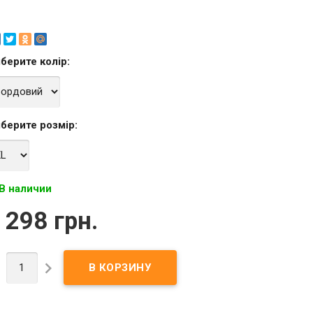
берите
колір
:
берите
розмір
:
В наличии
 298 грн.

