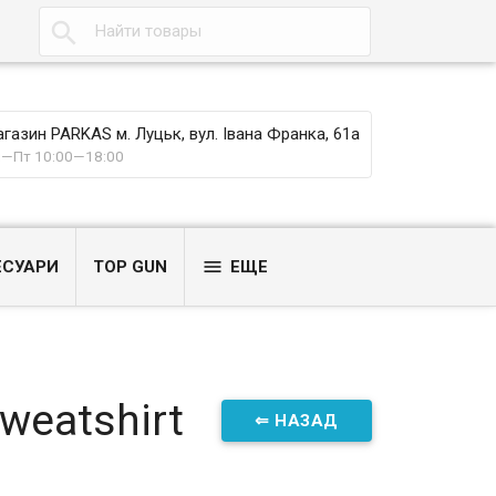

газин PARKAS м. Луцьк, вул. Івана Франка, 61а
—Пт 10:00—18:00

ЕСУАРИ
TOP GUN
ЕЩЕ
weatshirt
⇐ НАЗАД