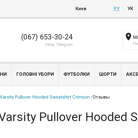
Киев
РУ
УК

(067) 653-30-24
Ма
Пн
Viber, Telegram
НИ
ГОЛОВНІ УБОРИ
ФУТБОЛКИ
ШОРТИ
АКС
Varsity Pullover Hooded Sweatshirt Crimson
/
Отзывы
arsity Pullover Hooded S