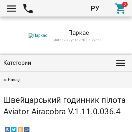



РУ
Киев
Паркас
магазин курток №1 в Україні

Категории
⇐ Назад
Швейцарський годинник пілота
Aviator Airacobra V.1.11.0.036.4