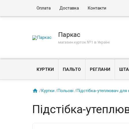
Оплата
Доставка
Контакти
Паркас
магазин курток №1 в Україні
КУРТКИ
ПАЛЬТО
РЕГЛАНИ
ШТА

/
Куртки
/
Польові
/
Підстібка-утеплювач для 
Підстібка-утеплюв