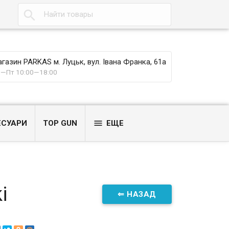

газин PARKAS м. Луцьк, вул. Івана Франка, 61а
—Пт 10:00—18:00

ЕСУАРИ
TOP GUN
ЕЩЕ
i
⇐ НАЗАД