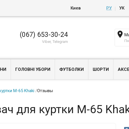
Киев
РУ
УК

(067) 653-30-24
Ма
Пн
Viber, Telegram
НИ
ГОЛОВНІ УБОРИ
ФУТБОЛКИ
ШОРТИ
АКС
куртки М-65 Khaki
/
Отзывы
ач для куртки М-65 Khak