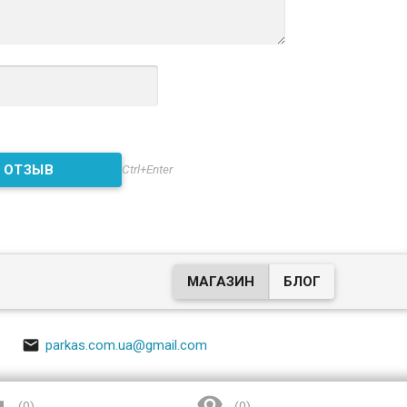
Ctrl+Enter
МАГАЗИН
БЛОГ

parkas.com.ua@gmail.com

