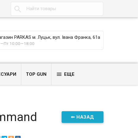

газин PARKAS м. Луцьк, вул. Івана Франка, 61а
—Пт 10:00—18:00

ЕСУАРИ
TOP GUN
ЕЩЕ
ommand
⇐ НАЗАД