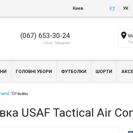
Киев
РУ
УК

(067) 653-30-24
Ма
Пн
Viber, Telegram
НИ
ГОЛОВНІ УБОРИ
ФУТБОЛКИ
ШОРТИ
АКС
mmand
/
Отзывы
вка USAF Tactical Air C