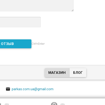
Ctrl+Enter
МАГАЗИН
БЛОГ

parkas.com.ua@gmail.com

