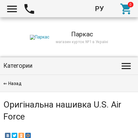



РУ
Киев
Паркас
магазин курток №1 в Україні

Категории
⇐ Назад
Оригінальна нашивка U.S. Air
Force