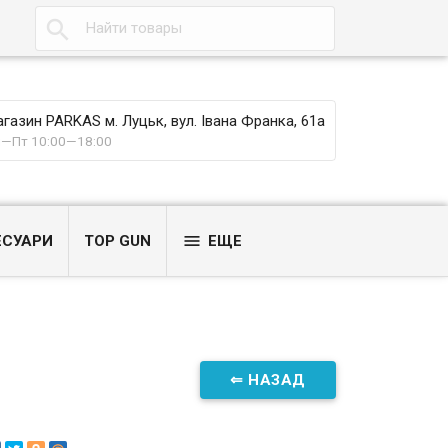

газин PARKAS м. Луцьк, вул. Івана Франка, 61а
—Пт 10:00—18:00

ЕСУАРИ
TOP GUN
ЕЩЕ
⇐ НАЗАД