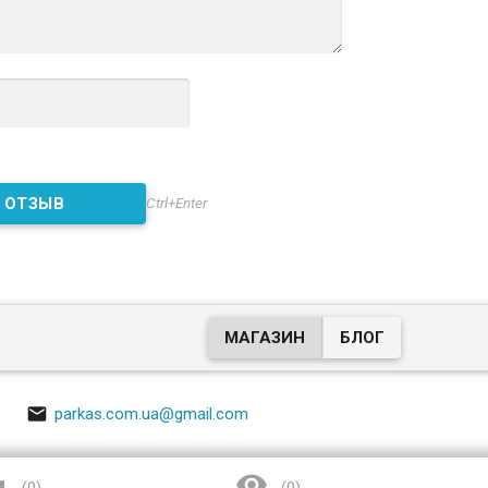
Ctrl+Enter
МАГАЗИН
БЛОГ

parkas.com.ua@gmail.com

