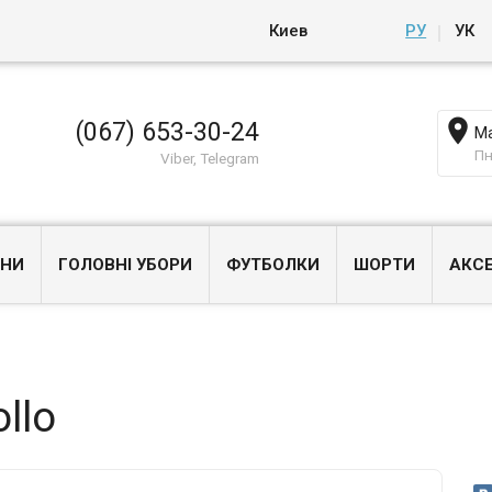
Киев
РУ
УК

(067) 653-30-24
Ма
Пн
Viber, Telegram
НИ
ГОЛОВНІ УБОРИ
ФУТБОЛКИ
ШОРТИ
АКС
llo