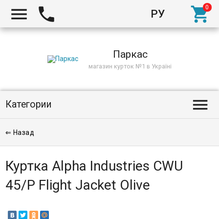



РУ
Киев
Паркас
магазин курток №1 в Україні

Категории
⇐ Назад
Куртка Alpha Industries CWU
45/P Flight Jacket Olive