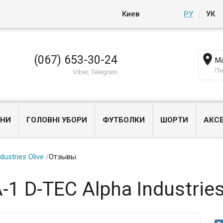
Киев
РУ
УК

(067) 653-30-24
Ма
Пн
Viber, Telegram
НИ
ГОЛОВНІ УБОРИ
ФУТБОЛКИ
ШОРТИ
АКС
ustries Olive
/
Отзывы
1 D-TEC Alpha Industries