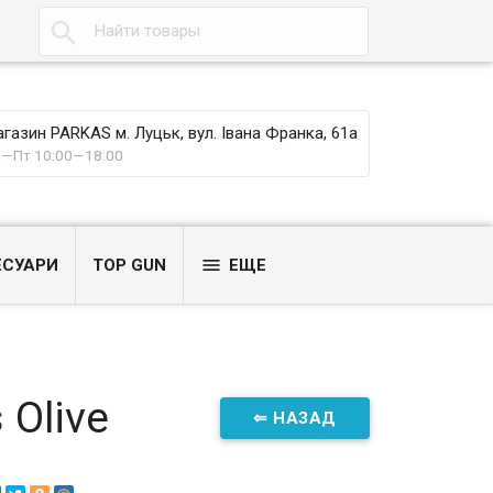

газин PARKAS м. Луцьк, вул. Івана Франка, 61а
—Пт 10:00—18:00

ЕСУАРИ
TOP GUN
ЕЩЕ
 Olive
⇐ НАЗАД