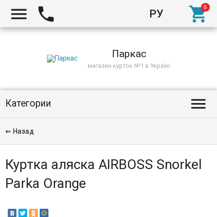



РУ
Киев
Паркас
магазин курток №1 в Україні

Категории
⇐ Назад
Куртка аляска AIRBOSS Snorkel
Parka Orange