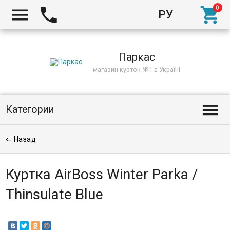



РУ
Киев
Паркас
магазин курток №1 в Україні

Категории
⇐ Назад
Куртка AirBoss Winter Parka /
Thinsulate Blue