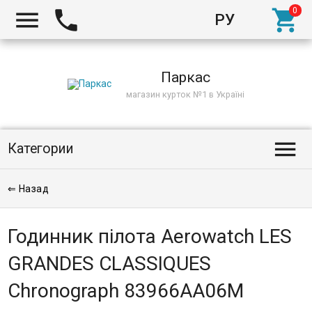



РУ
Киев
Паркас
магазин курток №1 в Україні

Категории
⇐ Назад
Годинник пілота Aerowatch LES
GRANDES CLASSIQUES
Chronograph 83966AA06M