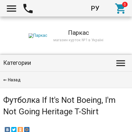



РУ
Киев
Паркас
магазин курток №1 в Україні

Категории
⇐ Назад
Футболка If It's Not Boeing, I'm
Not Going Heritage T-Shirt