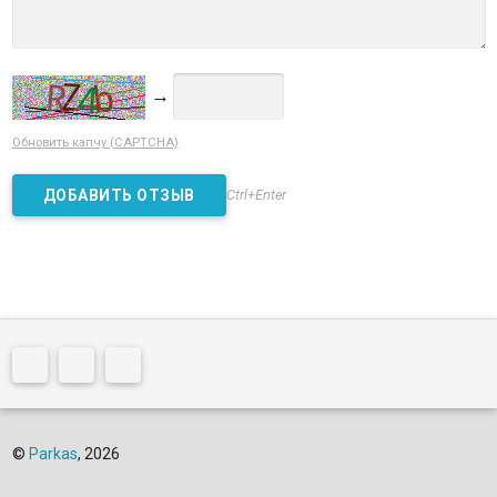
→
Обновить капчу (CAPTCHA)
Ctrl+Enter
©
Parkas
, 2026