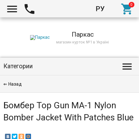



РУ
Киев
Паркас
магазин курток №1 в Україні

Категории
⇐ Назад
Бомбер Top Gun MA-1 Nylon
Bomber Jacket With Patches Blue